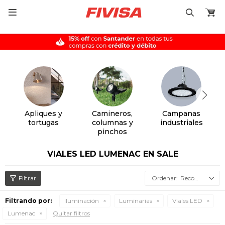

Apliques y
Camineros,
Campanas
tortugas
columnas y
industriales
pinchos
VIALES LED LUMENAC EN SALE
Recomendados
Filtrando por:
Iluminación
Luminarias
Viales LED
Lumenac
Quitar filtros