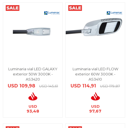
Luminaria vial LED GALAXY
Luminaria vial LED FLOW
exterior 50W 3000K -
exterior 60W 3000K -
AS3420
AS3410
USD
109,98
USD
114,91
USD
145,61
USD
179,87
USD
USD
93,48
97,67