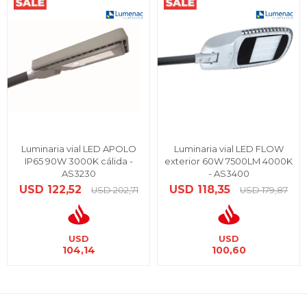
Luminaria vial LED APOLO
Luminaria vial LED FLOW
IP65 90W 3000K cálida -
exterior 60W 7500LM 4000K
AS3230
- AS3400
USD
122,52
USD
118,35
USD
202,71
USD
179,87
USD
USD
104,14
100,60