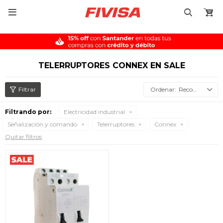

TELERRUPTORES CONNEX EN SALE
Recomendados
Filtrando por:
Electricidad industrial
Señalización y comando
Telerruptores
Connex
Quitar filtros