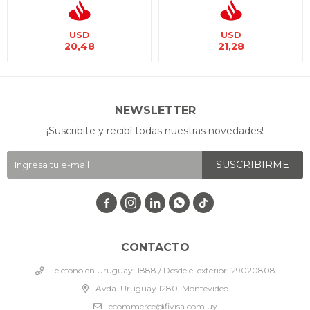
USD
USD
20,48
21,28
NEWSLETTER
¡Suscribite y recibí todas nuestras novedades!
SUSCRIBIRME




CONTACTO
Teléfono en Uruguay: 1888 / Desde el exterior: 29020808
Avda. Uruguay 1280, Montevideo
ecommerce@fivisa.com.uy