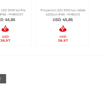
 LED 50W luz fría
Proyector LED 50W luz cálida
Pro
IP65 - PH8003Y
4250Lm IP65 - PH8003
I
SD
45,85
USD
45,85
USD
USD
38,97
38,97
E