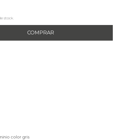
de stock.
COMPRAR
inio color gris