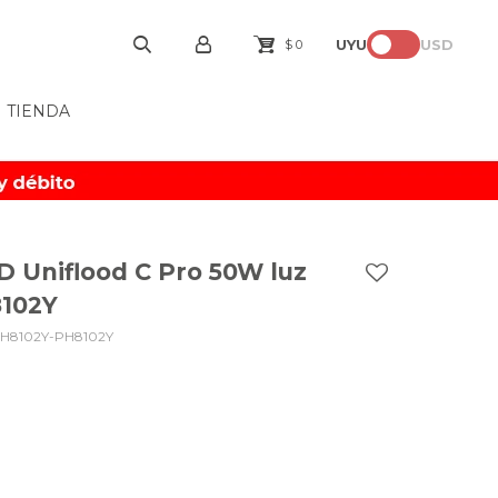
UYU
USD
$
0
TIENDA
D Uniflood C Pro 50W luz
8102Y
H8102Y-PH8102Y