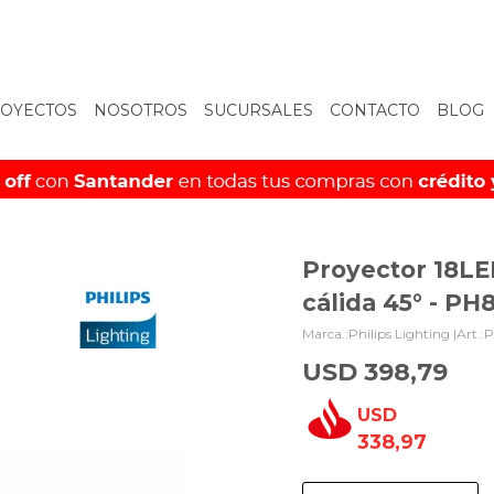
OYECTOS
NOSOTROS
SUCURSALES
CONTACTO
BLOG
Proyector 18LE
cálida 45° - PH
Philips Lighting |
P
USD
398,79
USD
338,97