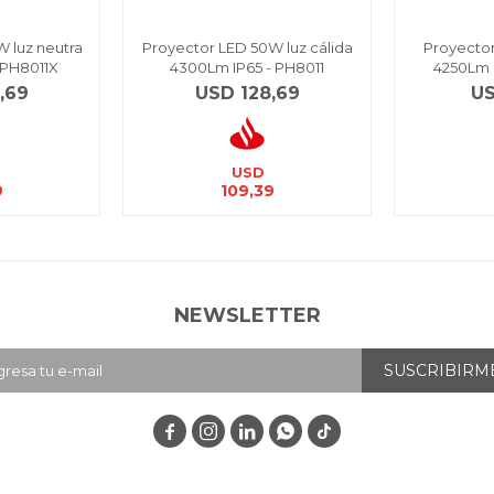
 luz neutra
Proyector LED 50W luz cálida
Proyector
 PH8011X
4300Lm IP65 - PH8011
4250Lm 
,69
USD
128,69
U
USD
9
109,39
NEWSLETTER
SUSCRIBIRM



