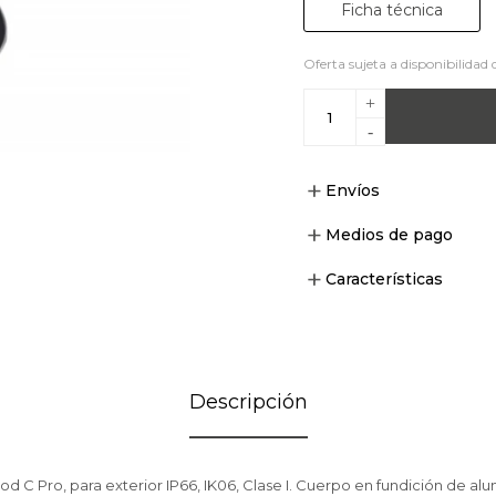
Ficha técnica
Oferta sujeta a disponibilidad 
+
-
Envíos
Medios de pago
Características
Descripción
d C Pro, para exterior IP66, IK06, Clase I. Cuerpo en fundición de alum