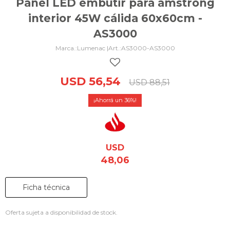
Panel LED embutir para amstrong
interior 45W cálida 60x60cm -
AS3000
Lumenac |
AS3000-AS3000
USD
56,54
USD
88,51
36
USD
48,06
Ficha técnica
Oferta sujeta a disponibilidad de stock.