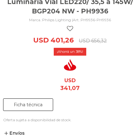
Luminaria Vial LED220/ 35,5 a 145W/
BGP204 NW - PH9936
Philips Lighting |
PH9936-PH9936
USD
401,26
USD
656,32
38
USD
341,07
Ficha técnica
Oferta sujeta a disponibilidad de stock.
Envíos