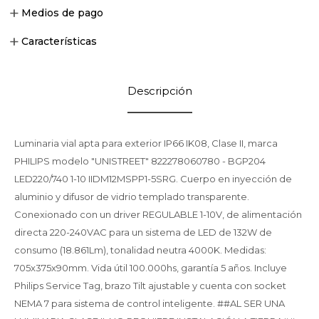
Medios de pago
Características
Descripción
Luminaria vial apta para exterior IP66 IK08, Clase II, marca
PHILIPS modelo "UNISTREET" 822278060780 - BGP204
LED220/740 1-10 IIDM12MSPP1-5SRG. Cuerpo en inyección de
aluminio y difusor de vidrio templado transparente.
Conexionado con un driver REGULABLE 1-10V, de alimentación
directa 220-240VAC para un sistema de LED de 132W de
consumo (18.861Lm), tonalidad neutra 4000K. Medidas:
705x375x90mm. Vida útil 100.000hs, garantía 5 años. Incluye
Philips Service Tag, brazo Tilt ajustable y cuenta con socket
NEMA 7 para sistema de control inteligente. ##AL SER UNA