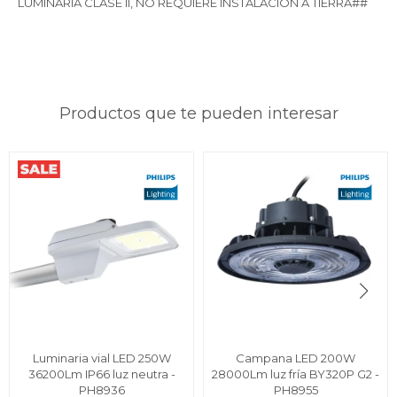
LUMINARIA CLASE II, NO REQUIERE INSTALACIÓN A TIERRA##
Productos que te pueden interesar
Luminaria vial LED 250W
Campana LED 200W
36200Lm IP66 luz neutra -
28000Lm luz fría BY320P G2 -
PH8936
PH8955