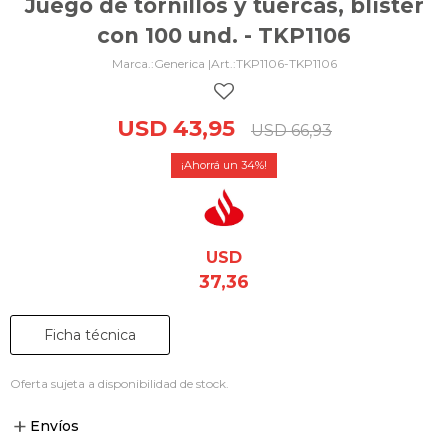
Juego de tornillos y tuercas, blíster
con 100 und. - TKP1106
Generica |
TKP1106-TKP1106
USD
43,95
USD
66,93
34
USD
37,36
Ficha técnica
Oferta sujeta a disponibilidad de stock.
Envíos