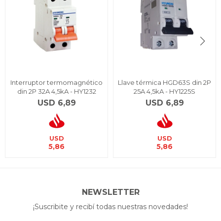
Interruptor termomagnético
Llave térmica HGD63S din 2P
din 2P 32A 4,5kA - HY1232
25A 4,5kA - HY1225S
USD
6,89
USD
6,89
USD
USD
5,86
5,86
NEWSLETTER
¡Suscribite y recibí todas nuestras novedades!