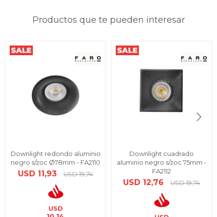
Productos que te pueden interesar
Downlight redondo aluminio
Downlight cuadrado
negro s/zoc Ø78mm - FA2110
aluminio negro s/zoc 75mm -
FA2112
USD
11,93
USD
19,74
USD
12,76
USD
19,74
USD
10,14