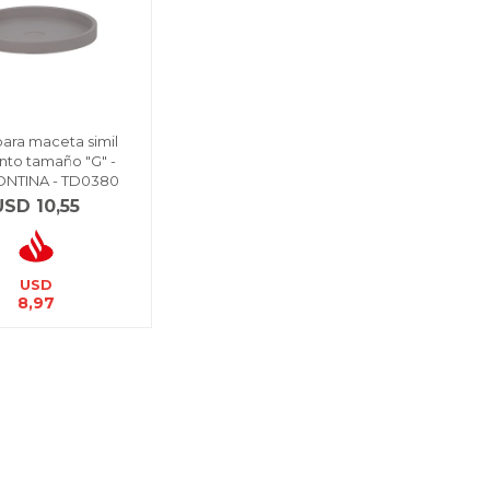
para maceta simil
to tamaño "G" -
NTINA - TD0380
USD
10,55
USD
8,97