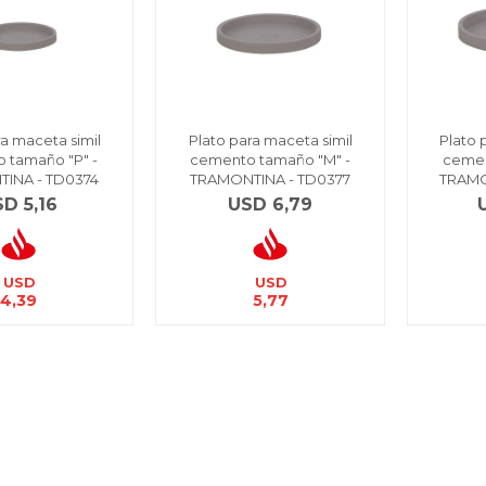
ra maceta simil
Plato para maceta simil
Plato 
 tamaño "P" -
cemento tamaño "M" -
cemen
INA - TD0374
TRAMONTINA - TD0377
TRAMO
SD
5,16
USD
6,79
USD
USD
4,39
5,77