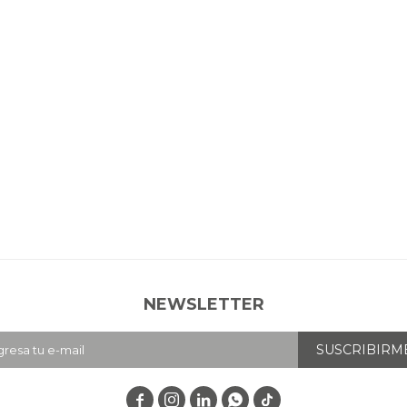
NEWSLETTER
SUSCRIBIRM



