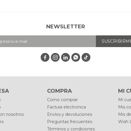
NEWSLETTER
SUSCRIBIRM




ESA
COMPRA
MI 
s
Como comprar
Mi cu
o
Factura electronica
Mis c
con nosotros
Envíos y devoluciones
Mis di
es
Preguntas frecuentes
Wish L
Términos y condiciones