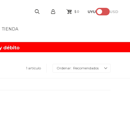
UYU
USD
$
0
TIENDA
1 artículo
Recomendados