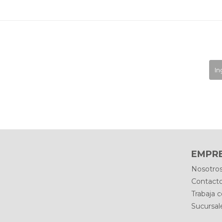
EMPR
Nosotro
Contact
Trabaja 
Sucursal