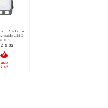
erna LED potente
ecargable USBC -
AI9496
SD
9,02
USD
7,67